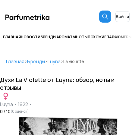
Войти
ГЛАВНАЯ
НОВОСТИ
БРЕНДЫ
АРОМАТЫ
НОТЫ
ПОХОЖИЕ
ПАРФЮМЕРЫ
С
Главная
Бренды
Luyna
>
>
>
La Violette
Духи
La Violette
от
Luyna
: обзор, ноты и
отзывы
Luyna
•
1922
•
0
/ 10
(
0
оценок)