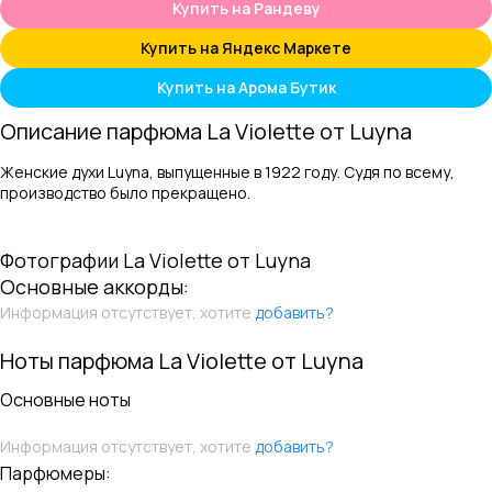
Купить на Рандеву
Купить на Яндекс Маркете
Купить на Арома Бутик
Описание парфюма
La Violette
от
Luyna
Женские духи Luyna, выпущенные в 1922 году. Судя по всему,
производство было прекращено.
Фотографии
La Violette
от
Luyna
Основные аккорды:
Информация отсутствует, хотите
добавить?
Ноты парфюма
La Violette
от
Luyna
Основные ноты
Информация отсутствует, хотите
добавить?
Парфюмеры: