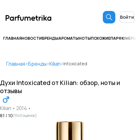
Войти
ГЛАВНАЯ
НОВОСТИ
БРЕНДЫ
АРОМАТЫ
НОТЫ
ПОХОЖИЕ
ПАРФЮМЕРЫ
С
Главная
Бренды
Kilian
>
>
>
Intoxicated
Духи
Intoxicated
от
Kilian
: обзор, ноты и
отзывы
Kilian
•
2014
•
8.1
/ 10
(
1140
оценок)