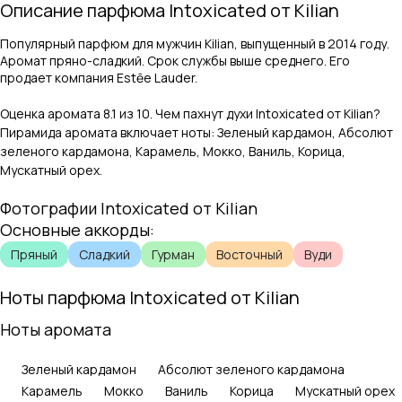
Описание парфюма
Intoxicated
от
Kilian
Популярный парфюм для мужчин Kilian, выпущенный в 2014 году.
Аромат пряно-сладкий. Срок службы выше среднего. Его
продает компания Estēe Lauder.
Оценка аромата
8.1
из 10. Чем пахнут духи
Intoxicated
от
Kilian
?
Пирамида аромата включает ноты:
Зеленый кардамон, Абсолют
зеленого кардамона, Карамель, Мокко, Ваниль, Корица,
Мускатный орех
.
Фотографии
Intoxicated
от
Kilian
Основные аккорды:
Пряный
Сладкий
Гурман
Восточный
Вуди
Ноты парфюма
Intoxicated
от
Kilian
Ноты аромата
Зеленый кардамон
Абсолют зеленого кардамона
Карамель
Мокко
Ваниль
Корица
Мускатный орех