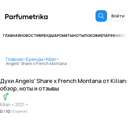
Войти
ГЛАВНАЯ
НОВОСТИ
БРЕНДЫ
АРОМАТЫ
НОТЫ
ПОХОЖИЕ
ПАРФЮМЕРЫ
С
Главная
Бренды
Kilian
>
>
>
Angels' Share x French Montana
Духи
Angels' Share x French Montana
от
Kilian
:
обзор, ноты и отзывы
Kilian
•
2021
•
0
/ 10
(
0
оценок)