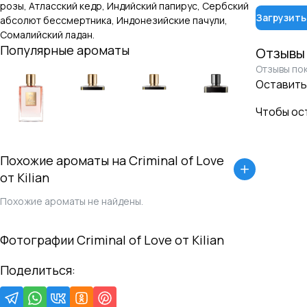
розы, Атласский кедр, Индийский папирус, Сербский
Загрузить
абсолют бессмертника, Индонезийские пачули,
Сомалийский ладан
.
Популярные ароматы
Отзывы
Отзывы пок
Оставить
Чтобы ос
Похожие ароматы на
Criminal of Love
от
Kilian
Похожие ароматы не найдены.
Фотографии
Criminal of Love
от
Kilian
Поделиться: