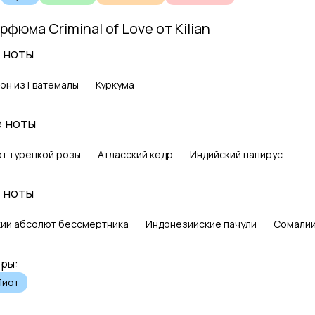
арфюма
Criminal of Love
от
Kilian
 ноты
он из Гватемалы
Куркума
 ноты
т турецкой розы
Атласский кедр
Индийский папирус
 ноты
ий абсолют бессмертника
Индонезийские пачули
Сомалий
ры:
Пиот