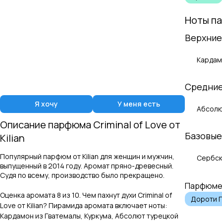
Ноты п
Верхние
Кардам
Средние
Я хочу
У меня есть
Абсолю
Описание парфюма
Criminal of Love
от
Базовые
Kilian
Популярный парфюм от Kilian для женщин и мужчин,
Сербск
выпущенный в 2014 году. Аромат пряно-древесный.
Судя по всему, производство было прекращено.
Парфюме
Оценка аромата
8
из 10. Чем пахнут духи
Criminal of
Дороти 
Love
от
Kilian
? Пирамида аромата включает ноты:
Кардамон из Гватемалы, Куркума, Абсолют турецкой