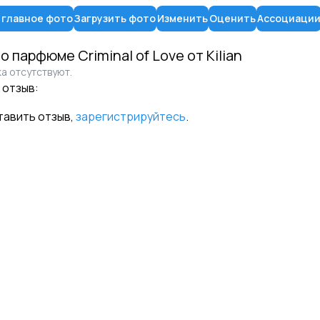
 главное фото
Загрузить фото
Изменить
Оценить
Ассоциаци
 о парфюме
Criminal of Love
от
Kilian
а отсутствуют.
 отзыв:
тавить отзыв,
зарегистрируйтесь
.