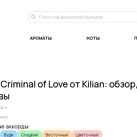
АРОМАТЫ
НОТЫ
и
Criminal of Love
от
Kilian
: обзор
вы
14
•
нок)
е аккорды:
Вуди
Сладкий
Восточный
Цветочный