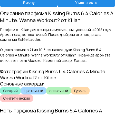
Я хочу
У меня есть
Описание парфюма
Kissing Burns 6.4 Calories A
Minute. Wanna Workout?
от
Kilian
Парфюм от Kilian для женщин и мужчин, выпущенный в 2018 году.
Аромат сладко-цветочный. Последний раз его продавала
компания Estēe Lauder.
Оценка аромата
7.1
из 10. Чем пахнут духи
Kissing Burns 6.4
Calories A Minute. Wanna Workout?
от
Kilian
? Пирамида аромата
включает ноты:
Молоко, Каменный сахар, Ландыш
.
Фотографии
Kissing Burns 6.4 Calories A Minute.
Wanna Workout?
от
Kilian
Основные аккорды:
Сладкий
Цветочный
сливочный
Гурман
Синтетический
Ноты парфюма
Kissing Burns 6.4 Calories A