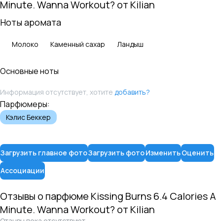
Minute. Wanna Workout?
от
Kilian
Ноты аромата
Молоко
Каменный сахар
Ландыш
Основные ноты
Информация отсутствует, хотите
добавить?
Парфюмеры:
Кэлис Беккер
Загрузить главное фото
Загрузить фото
Изменить
Оценить
Ассоциации
Отзывы о парфюме
Kissing Burns 6.4 Calories A
Minute. Wanna Workout?
от
Kilian
Отзывы пока отсутствуют.