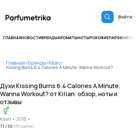
Войти
ГЛАВНАЯ
НОВОСТИ
БРЕНДЫ
АРОМАТЫ
НОТЫ
ПОХОЖИЕ
ПАРФЮМЕРЫ
С
Главная
Бренды
Kilian
>
>
>
Kissing Burns 6.4 Calories A Minute. Wanna Workout?
Духи
Kissing Burns 6.4 Calories A Minute.
Wanna Workout?
от
Kilian
: обзор, ноты и
отзывы
Kilian
•
2018
•
7.1
/ 10
(
138
оценок)