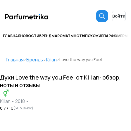
Войти
ГЛАВНАЯ
НОВОСТИ
БРЕНДЫ
АРОМАТЫ
НОТЫ
ПОХОЖИЕ
ПАРФЮМЕРЫ
С
Главная
Бренды
Kilian
>
>
>
Love the way you Feel
Духи
Love the way you Feel
от
Kilian
: обзор,
ноты и отзывы
Kilian
•
2018
•
6.7
/ 10
(
30
оценок)