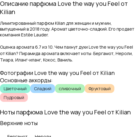
Описание парфюма
Love the way you Feel
от
Kilian
Лимитированный парфюм Kilian для женщин и мужчин,
выпущенный в 2018 году. Аромат цветочно-сладкий. Его продает
компания Estēe Lauder.
Оценка аромата
6.7
из 10. Чем пахнут духи
Love the way you Feel
от
Kilian
? Пирамида аромата включает ноты:
Бергамот, Нероли,
Тиара, Иланг-иланг, Кокос, Ваниль
.
Фотографии
Love the way you Feel
от
Kilian
Основные аккорды:
Цветочный
Сладкий
сливочный
Фруктовый
Пудровый
Ноты парфюма
Love the way you Feel
от
Kilian
Верхние ноты
Бергамот
Нероли