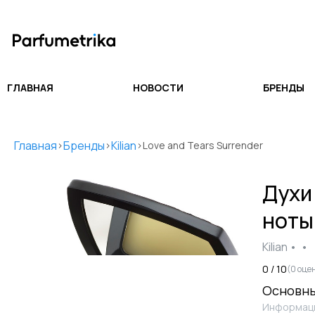
ГЛАВНАЯ
НОВОСТИ
БРЕНДЫ
Главная
Бренды
Kilian
>
>
>
Love and Tears Surrender
Дух
ноты
Kilian
•
•
0
/ 10
(
0
оце
Основны
Информаци