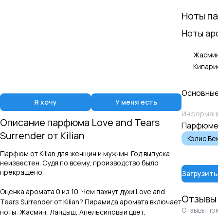
Ноты п
Ноты ар
Жасми
Кипари
Основные
Я хочу
У меня есть
Информаци
Описание парфюма
Love and Tears
Парфюме
Surrender
от
Kilian
Кэлис Бе
Парфюм от Kilian для женщин и мужчин. Год выпуска
неизвестен. Судя по всему, производство было
прекращено.
Загрузить
Оценка аромата
0
из 10. Чем пахнут духи
Love and
Отзывы
Tears Surrender
от
Kilian
? Пирамида аромата включает
Отзывы пок
ноты:
Жасмин, Ландыш, Апельсиновый цвет,