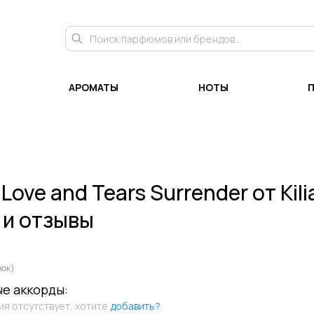
АРОМАТЫ
НОТЫ
и
Love and Tears Surrender
от
Kil
 и отзывы
нок)
е аккорды:
я отсутствует, хотите
добавить?