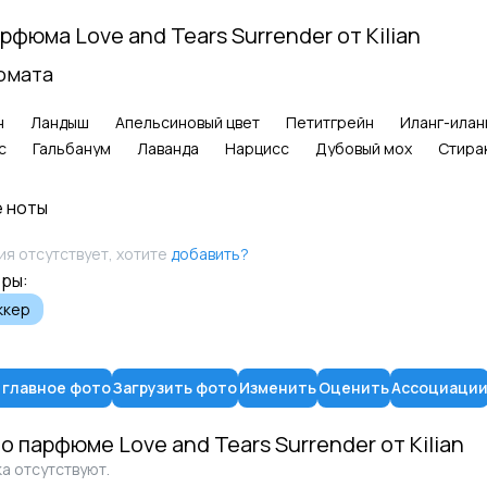
арфюма
Love and Tears Surrender
от
Kilian
омата
н
Ландыш
Апельсиновый цвет
Петитгрейн
Иланг-илан
с
Гальбанум
Лаванда
Нарцисс
Дубовый мох
Стира
 ноты
я отсутствует, хотите
добавить?
ры:
ккер
 главное фото
Загрузить фото
Изменить
Оценить
Ассоциаци
 о парфюме
Love and Tears Surrender
от
Kilian
а отсутствуют.