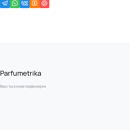
Parfumetrika
Ваш гид в мире парфюмерии