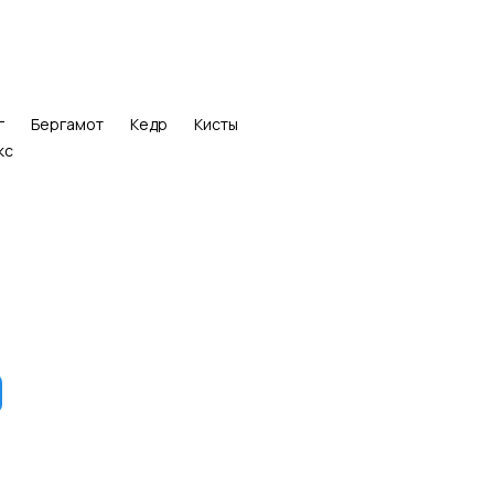
г
Бергамот
Кедр
Кисты
кс
и