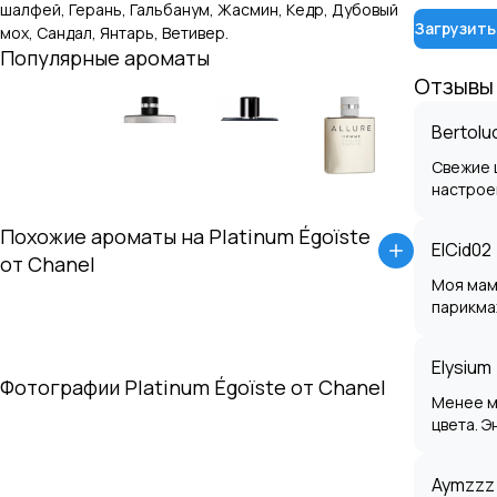
шалфей, Герань, Гальбанум, Жасмин, Кедр, Дубовый
Загрузить
мох, Сандал, Янтарь, Ветивер
.
Популярные ароматы
Отзывы
Bertolu
Свежие 
настрое
Похожие ароматы на
Platinum Égoïste
ElCid02
от
Chanel
Моя мама
парикма
Elysium
Фотографии
Platinum Égoïste
от
Chanel
Менее м
цвета. Э
Aymzzz