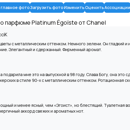
 главное фото
Загрузить фото
Изменить
Оценить
Ассоциаци
 о парфюме
Platinum Égoïste
от
Chanel
cciK
цветы с металлическим оттенком. Немного зелени. Он гладкий и
ние. Элегантный и сдержанный. Фирменный аромат.
 подарила мне это на выпускной в 98 году. Слава Богу, она это с
херских в стиле 90-х с металлическим оттенком. Ротационная ск
ощный и менее ясный, чем «Эгоист», но блестящий. Туалетная 
нергичный аккорд свежих и ароматных нот.