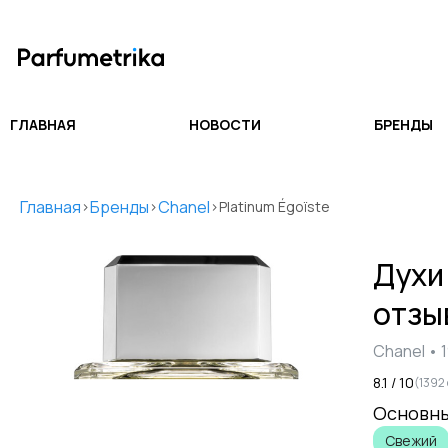
ГЛАВНАЯ
НОВОСТИ
БРЕНДЫ
Главная
Бренды
Chanel
>
>
>
Platinum Égoïste
Дух
отзы
Chanel
•
8.1
/ 10
(
1392
Основны
Свежий