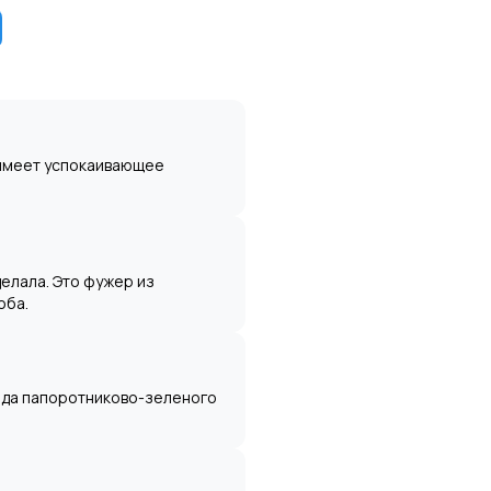
и
 имеет успокаивающее
делала. Это фужер из
оба.
вода папоротниково-зеленого