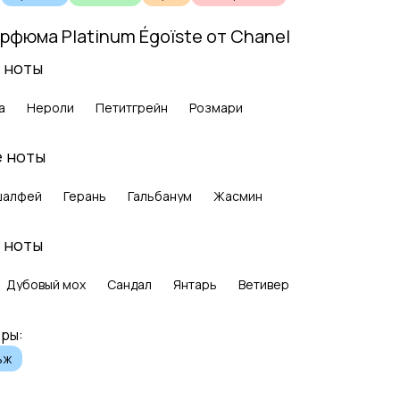
арфюма
Platinum Égoïste
от
Chanel
 ноты
а
Нероли
Петитгрейн
Розмари
 ноты
шалфей
Герань
Гальбанум
Жасмин
 ноты
Дубовый мох
Сандал
Янтарь
Ветивер
ры:
ьж