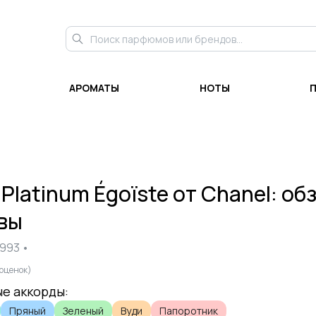
АРОМАТЫ
НОТЫ
и
Platinum Égoïste
от
Chanel
: об
вы
1993
•
оценок)
е аккорды:
Пряный
Зеленый
Вуди
Папоротник