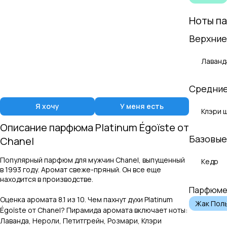
Ноты п
Верхние
Лаванд
Средние
Я хочу
У меня есть
Клэри 
Описание парфюма
Platinum Égoïste
от
Базовые
Chanel
Популярный парфюм для мужчин Chanel, выпущенный
Кедр
в 1993 году. Аромат свеже-пряный. Он все еще
находится в производстве.
Парфюме
Оценка аромата
8.1
из 10. Чем пахнут духи
Platinum
Жак Пол
Égoïste
от
Chanel
? Пирамида аромата включает ноты:
Лаванда, Нероли, Петитгрейн, Розмари, Клэри