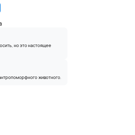
и
a
носить, но это настоящее
з антропоморфного животного.