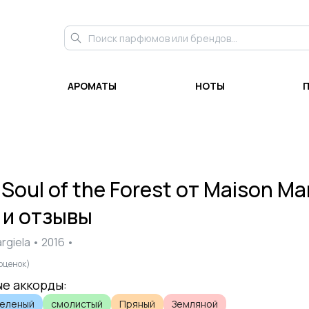
АРОМАТЫ
НОТЫ
и
Soul of the Forest
от
Maison Mar
 и отзывы
rgiela
•
2016
•
оценок)
е аккорды:
Зеленый
смолистый
Пряный
Земляной