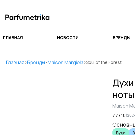
ГЛАВНАЯ
НОВОСТИ
БРЕНДЫ
Главная
Бренды
Maison Margiela
>
>
>
Soul of the Forest
Дух
ноты
Maison Ma
7.7
/ 10
(
262
Основны
Вуди