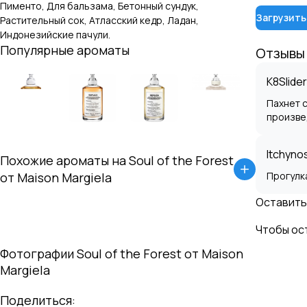
Пименто, Для бальзама, Бетонный сундук,
Загрузить
Растительный сок, Атласский кедр, Ладан,
Индонезийские пачули
.
Популярные ароматы
Отзывы
K8Slide
Пахнет 
произве
Itchyno
Похожие ароматы на
Soul of the Forest
Прогулк
от
Maison Margiela
Оставить
Чтобы ос
Фотографии
Soul of the Forest
от
Maison
Margiela
Поделиться: