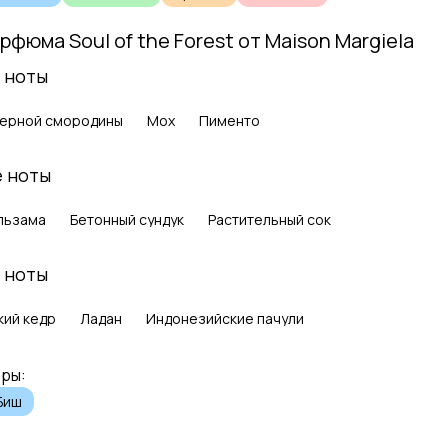
арфюма
Soul of the Forest
от
Maison Margiela
 ноты
черной смородины
Мох
Пименто
 ноты
льзама
Бетонный сундук
Растительный сок
 ноты
кий кедр
Ладан
Индонезийские пачули
ры:
Биш