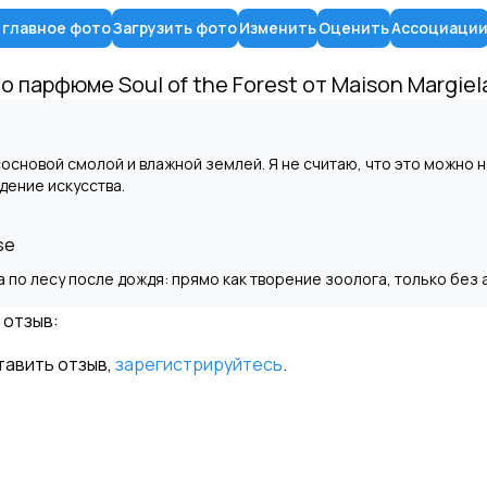
 главное фото
Загрузить фото
Изменить
Оценить
Ассоциаци
 о парфюме
Soul of the Forest
от
Maison Margiel
r
сосновой смолой и влажной землей. Я не считаю, что это можно 
дение искусства.
se
а по лесу после дождя: прямо как творение зоолога, только бе
 отзыв:
тавить отзыв,
зарегистрируйтесь
.