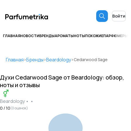
Войти
ГЛАВНАЯ
НОВОСТИ
БРЕНДЫ
АРОМАТЫ
НОТЫ
ПОХОЖИЕ
ПАРФЮМЕРЫ
С
Главная
Бренды
Beardology
>
>
>
Cedarwood Sage
Духи
Cedarwood Sage
от
Beardology
: обзор,
ноты и отзывы
Beardology
•
•
0
/ 10
(
0
оценок)