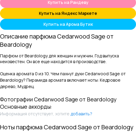
Купить на Рандеву
Купить на Яндекс Маркете
Купить на Арома Бутик
Описание парфюма
Cedarwood Sage
от
Beardology
Парфюм от Beardology для женщин и мужчин. Год выпуска
неизвестен. Он все еще находится в производстве.
Оценка аромата
0
из 10. Чем пахнут духи
Cedarwood Sage
от
Beardology
? Пирамида аромата включает ноты:
Кедровое
дерево, Мудрец
.
Фотографии
Cedarwood Sage
от
Beardology
Основные аккорды:
Информация отсутствует, хотите
добавить?
Ноты парфюма
Cedarwood Sage
от
Beardology