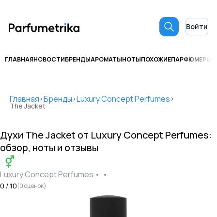
Войти
ГЛАВНАЯ
НОВОСТИ
БРЕНДЫ
АРОМАТЫ
НОТЫ
ПОХОЖИЕ
ПАРФЮМЕРЫ
С
Главная
Бренды
Luxury Concept Perfumes
>
>
>
The Jacket
Духи
The Jacket
от
Luxury Concept Perfumes
:
обзор, ноты и отзывы
Luxury Concept Perfumes
•
•
0
/ 10
(
0
оценок)