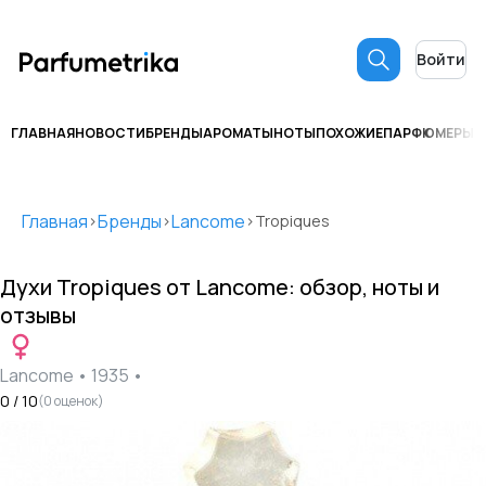
Войти
ГЛАВНАЯ
НОВОСТИ
БРЕНДЫ
АРОМАТЫ
НОТЫ
ПОХОЖИЕ
ПАРФЮМЕРЫ
С
Главная
Бренды
Lancome
>
>
>
Tropiques
Духи
Tropiques
от
Lancome
: обзор, ноты и
отзывы
Lancome
•
1935
•
0
/ 10
(
0
оценок)