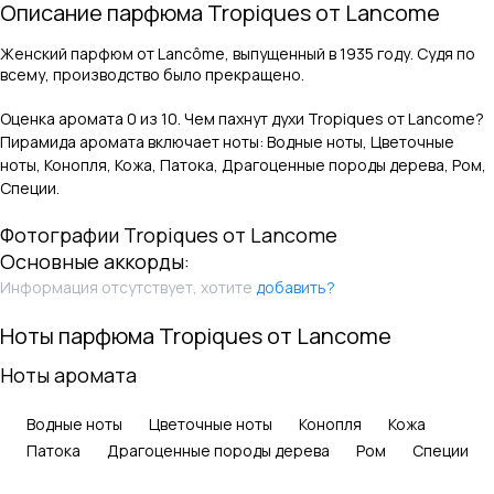
Описание парфюма
Tropiques
от
Lancome
Женский парфюм от Lancôme, выпущенный в 1935 году. Судя по
всему, производство было прекращено.
Оценка аромата
0
из 10. Чем пахнут духи
Tropiques
от
Lancome
?
Пирамида аромата включает ноты:
Водные ноты, Цветочные
ноты, Конопля, Кожа, Патока, Драгоценные породы дерева, Ром,
Специи
.
Фотографии
Tropiques
от
Lancome
Основные аккорды:
Информация отсутствует, хотите
добавить?
Ноты парфюма
Tropiques
от
Lancome
Ноты аромата
Водные ноты
Цветочные ноты
Конопля
Кожа
Патока
Драгоценные породы дерева
Ром
Специи