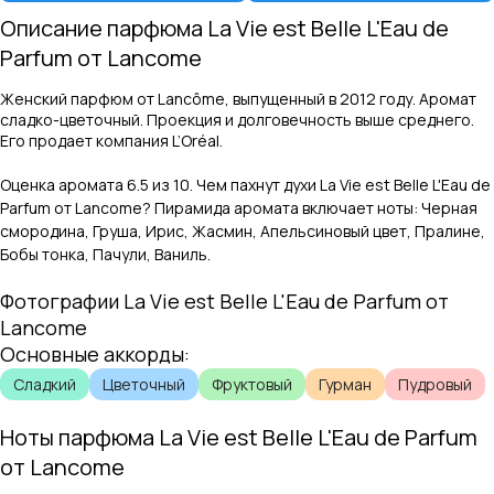
Описание парфюма
La Vie est Belle L'Eau de
Parfum
от
Lancome
Женский парфюм от Lancôme, выпущенный в 2012 году. Аромат
сладко-цветочный. Проекция и долговечность выше среднего.
Его продает компания L’Oréal.
Оценка аромата
6.5
из 10. Чем пахнут духи
La Vie est Belle L'Eau de
Parfum
от
Lancome
? Пирамида аромата включает ноты:
Черная
смородина, Груша, Ирис, Жасмин, Апельсиновый цвет, Пралине,
Бобы тонка, Пачули, Ваниль
.
Фотографии
La Vie est Belle L'Eau de Parfum
от
Lancome
Основные аккорды:
Сладкий
Цветочный
Фруктовый
Гурман
Пудровый
Ноты парфюма
La Vie est Belle L'Eau de Parfum
от
Lancome