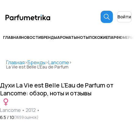
Войти
ГЛАВНАЯ
НОВОСТИ
БРЕНДЫ
АРОМАТЫ
НОТЫ
ПОХОЖИЕ
ПАРФЮМЕРЫ
С
Главная
Бренды
Lancome
>
>
>
La Vie est Belle L'Eau de Parfum
Духи
La Vie est Belle L'Eau de Parfum
от
Lancome
: обзор, ноты и отзывы
Lancome
•
2012
•
6.5
/ 10
(
1659
оценок)