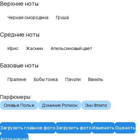
Верхние ноты
Черная смородина
Груша
Средние ноты
Ирис
Жасмин
Апельсиновый цвет
Базовые ноты
Пралине
Бобы тонка
Пачули
Ваниль
Парфюмеры:
Оливье Польж
Доминик Ропион
Энн Флипо
Загрузить главное фото
Загрузить фото
Изменить
Оценить
Ассоциации