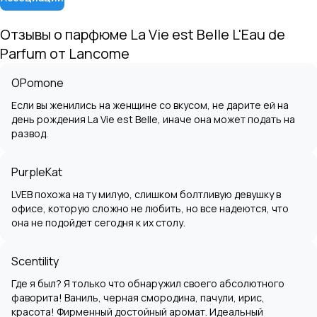
Отзывы о парфюме
La Vie est Belle L'Eau de
Parfum
от
Lancome
OPomone
Если вы женились на женщине со вкусом, не дарите ей на
день рождения La Vie est Belle, иначе она может подать на
развод.
PurpleKat
LVEB похожа на ту милую, слишком болтливую девушку в
офисе, которую сложно не любить, но все надеются, что
она не подойдет сегодня к их столу.
Scentility
Где я был? Я только что обнаружил своего абсолютного
фаворита! Ваниль, черная смородина, пачули, ирис,
красота! Фирменный достойный аромат. Идеальный