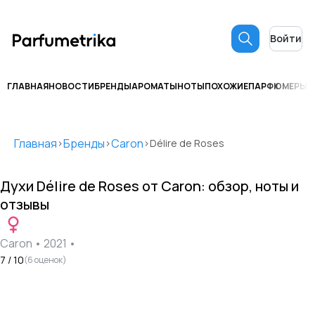
Войти
ГЛАВНАЯ
НОВОСТИ
БРЕНДЫ
АРОМАТЫ
НОТЫ
ПОХОЖИЕ
ПАРФЮМЕРЫ
С
Главная
Бренды
Caron
>
>
>
Délire de Roses
Духи
Délire de Roses
от
Caron
: обзор, ноты и
отзывы
Caron
•
2021
•
7
/ 10
(
6
оценок)