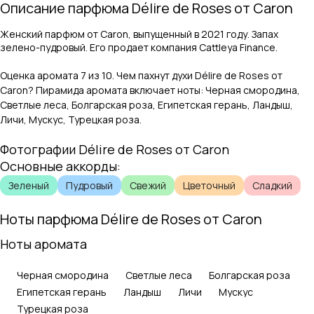
Описание парфюма
Délire de Roses
от
Caron
Женский парфюм от Caron, выпущенный в 2021 году. Запах
зелено-пудровый. Его продает компания Cattleya Finance.
Оценка аромата
7
из 10. Чем пахнут духи
Délire de Roses
от
Caron
? Пирамида аромата включает ноты:
Черная смородина,
Светлые леса, Болгарская роза, Египетская герань, Ландыш,
Личи, Мускус, Турецкая роза
.
Фотографии
Délire de Roses
от
Caron
Основные аккорды:
Зеленый
Пудровый
Свежий
Цветочный
Сладкий
Ноты парфюма
Délire de Roses
от
Caron
Ноты аромата
Черная смородина
Светлые леса
Болгарская роза
Египетская герань
Ландыш
Личи
Мускус
Турецкая роза