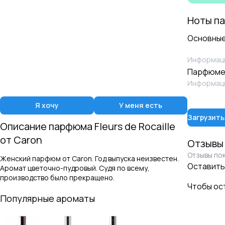
Ноты п
Основные
Информаци
Парфюме
Информаци
Я хочу
У меня есть
Загрузить
Описание парфюма
Fleurs de Rocaille
от
Caron
Отзывы
Отзывы пок
Женский парфюм от Caron. Год выпуска неизвестен.
Оставить
Аромат цветочно-пудровый. Судя по всему,
производство было прекращено.
Чтобы ос
Популярные ароматы