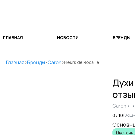
ГЛАВНАЯ
НОВОСТИ
БРЕНДЫ
Главная
Бренды
Caron
>
>
>
Fleurs de Rocaille
Дух
отзы
Caron
•
0
/ 10
(
0
оце
Основны
Цветочн