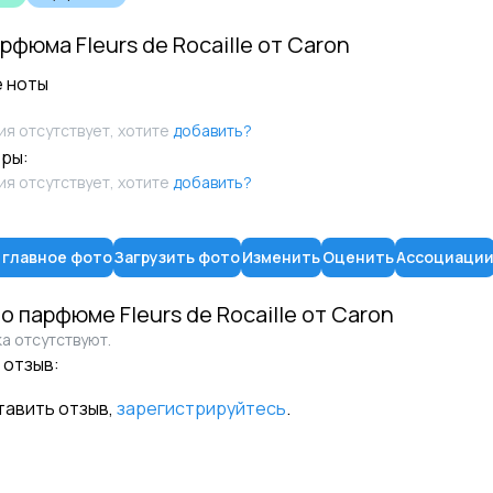
арфюма
Fleurs de Rocaille
от
Caron
 ноты
я отсутствует, хотите
добавить?
ры:
я отсутствует, хотите
добавить?
 главное фото
Загрузить фото
Изменить
Оценить
Ассоциаци
 о парфюме
Fleurs de Rocaille
от
Caron
а отсутствуют.
 отзыв:
тавить отзыв,
зарегистрируйтесь
.