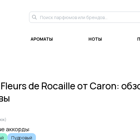
АРОМАТЫ
НОТЫ
и
Fleurs de Rocaille
от
Caron
: обз
вы
•
нок)
е аккорды:
ый
Пудровый