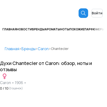
Войти
ГЛАВНАЯ
НОВОСТИ
БРЕНДЫ
АРОМАТЫ
НОТЫ
ПОХОЖИЕ
ПАРФЮМЕРЫ
С
Главная
Бренды
Caron
>
>
>
Chantecler
Духи
Chantecler
от
Caron
: обзор, ноты и
отзывы
Caron
•
1906
•
0
/ 10
(
0
оценок)