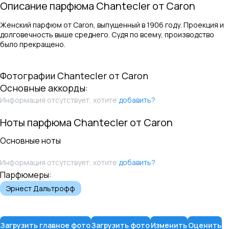
Описание парфюма
Chantecler
от
Caron
Женский парфюм от Caron, выпущенный в 1906 году. Проекция и
долговечность выше среднего. Судя по всему, производство
было прекращено.
Фотографии
Chantecler
от
Caron
Основные аккорды:
Информация отсутствует, хотите
добавить?
Ноты парфюма
Chantecler
от
Caron
Основные ноты
Информация отсутствует, хотите
добавить?
Парфюмеры:
Эрнест Дальтрофф
Загрузить главное фото
Загрузить фото
Изменить
Оценить