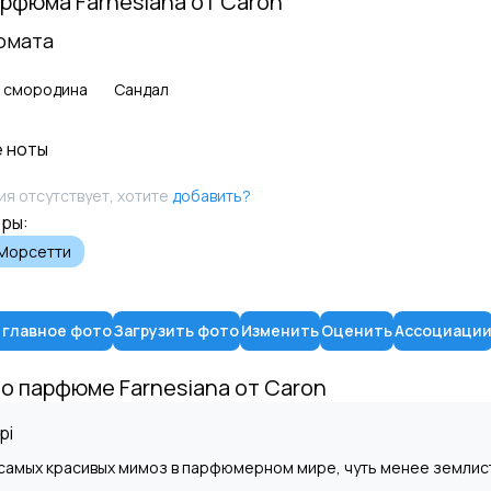
арфюма
Farnesiana
от
Caron
омата
 смородина
Сандал
 ноты
я отсутствует, хотите
добавить?
ры:
Морсетти
 главное фото
Загрузить фото
Изменить
Оценить
Ассоциаци
 о парфюме
Farnesiana
от
Caron
pi
 самых красивых мимоз в парфюмерном мире, чуть менее земли