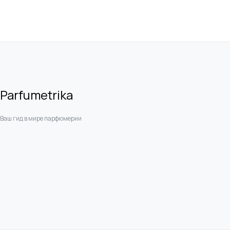
Parfumetrika
Ваш гид в мире парфюмерии