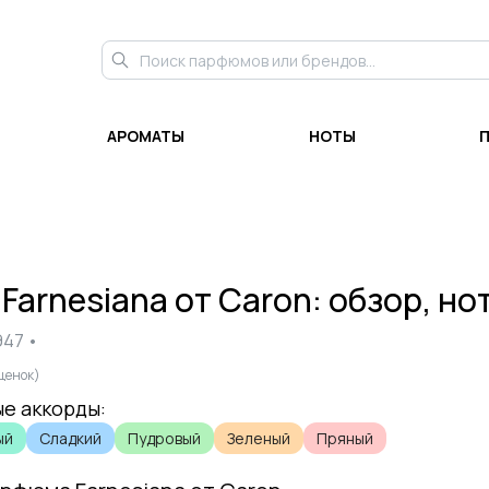
АРОМАТЫ
НОТЫ
и
Farnesiana
от
Caron
: обзор, н
947
•
ценок)
е аккорды:
ый
Сладкий
Пудровый
Зеленый
Пряный