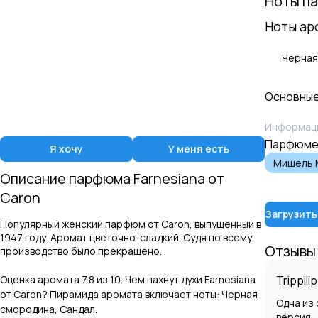
Ноты п
Ноты ар
Черная
Основные
Информаци
Парфюме
Я хочу
У меня есть
Мишель 
Описание парфюма
Farnesiana
от
Caron
Загрузить
Популярный женский парфюм от Caron, выпущенный в
1947 году. Аромат цветочно-сладкий. Судя по всему,
Отзывы
производство было прекращено.
Trippilip
Оценка аромата
7.8
из 10. Чем пахнут духи
Farnesiana
от
Caron
? Пирамида аромата включает ноты:
Черная
Одна из
смородина, Сандал
.
версия.