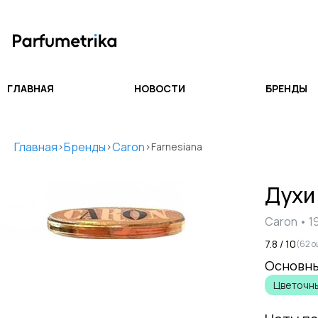
ГЛАВНАЯ
НОВОСТИ
БРЕНДЫ
Главная
Бренды
Caron
>
>
>
Farnesiana
Дух
Caron
•
1
7.8
/ 10
(
62
о
Основны
Цветочн