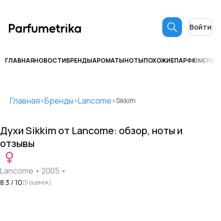
Войти
ГЛАВНАЯ
НОВОСТИ
БРЕНДЫ
АРОМАТЫ
НОТЫ
ПОХОЖИЕ
ПАРФЮМЕРЫ
С
Главная
Бренды
Lancome
>
>
>
Sikkim
Духи
Sikkim
от
Lancome
: обзор, ноты и
отзывы
Lancome
•
2005
•
8.3
/ 10
(
5
оценок)