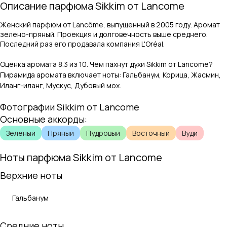
Описание парфюма
Sikkim
от
Lancome
Женский парфюм от Lancôme, выпущенный в 2005 году. Аромат
зелено-пряный. Проекция и долговечность выше среднего.
Последний раз его продавала компания L'Oréal.
Оценка аромата
8.3
из 10. Чем пахнут духи
Sikkim
от
Lancome
?
Пирамида аромата включает ноты:
Гальбанум, Корица, Жасмин,
Иланг-иланг, Мускус, Дубовый мох
.
Фотографии
Sikkim
от
Lancome
Основные аккорды:
Зеленый
Пряный
Пудровый
Восточный
Вуди
Ноты парфюма
Sikkim
от
Lancome
Верхние ноты
Гальбанум
Средние ноты