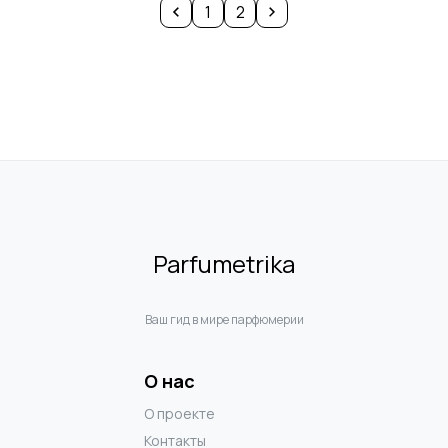
1
2
Parfumetrika
Ваш гид в мире парфюмерии
О нас
О проекте
Контакты