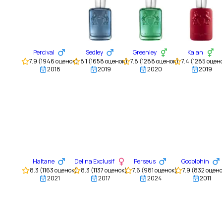
Percival
Sedley
Greenley
Kalan
7.9
(
1946
оценок)
8.1
(
1658
оценок)
7.8
(
1288
оценок)
7.4
(
1285
оцен
2018
2019
2020
2019
Haltane
Delina Exclusif
Perseus
Godolphin
8.3
(
1163
оценок)
8.3
(
1137
оценок)
7.6
(
981
оценок)
7.9
(
832
оцено
2021
2017
2024
2011