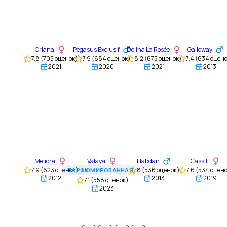
Oriana
Pegasus Exclusif
Delina La Rosée
Galloway
7.8
(
705
оценок)
7.9
(
684
оценок)
8.2
(
675
оценок)
7.4
(
634
оцено
2021
2020
2021
2013
Meliora
Valaya
Habdan
Cassili
7.9
(
623
оценок)
8
(
536
оценок)
7.6
(
534
оцено
ПАРФЮМИРОВАННАЯ ВОДА
2012
2013
2019
7.1
(
558
оценок)
2023