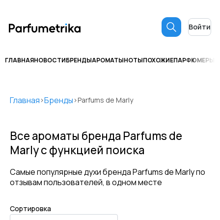
Войти
ГЛАВНАЯ
НОВОСТИ
БРЕНДЫ
АРОМАТЫ
НОТЫ
ПОХОЖИЕ
ПАРФЮМЕРЫ
С
Главная
Бренды
>
>
Parfums de Marly
Все ароматы бренда
Parfums de
Marly
с функцией поиска
Самые популярные духи бренда
Parfums de Marly
по
отзывам пользователей, в одном месте
Сортировка