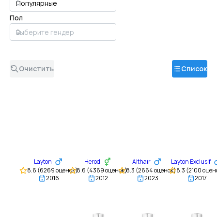
Пол
Очистить
Список
Layton
Herod
Althaïr
Layton Exclusif
8.6
(
6269
оценок)
8.6
(
4369
оценок)
8.3
(
2664
оценок)
8.3
(
2100
оцен
2016
2012
2023
2017